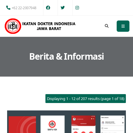
+62 22-2007948
Berita & Informasi
Displaying 1 - 12 of 207 results (page 1 of 18)