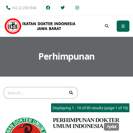
+62 22-2007948
Perhimpunan
Displaying 1 - 10 of 95 results (page 1 of 10)
PERHIMPUNAN DOKTER
UMUM INDONESIA
#pdui