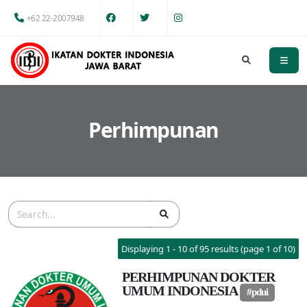
+62 22-2007948
Perhimpunan
Displaying 1 - 10 of 95 results (page 1 of 10)
PERHIMPUNAN DOKTER
UMUM INDONESIA
#pdui