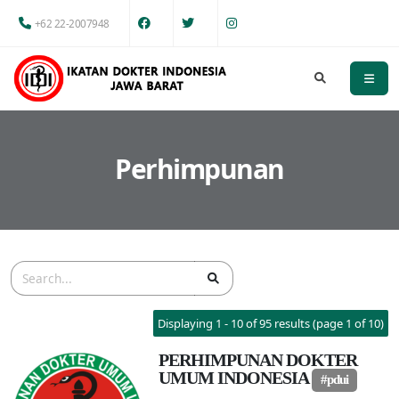
+62 22-2007948
Perhimpunan
Displaying 1 - 10 of 95 results (page 1 of 10)
PERHIMPUNAN DOKTER
UMUM INDONESIA
#pdui