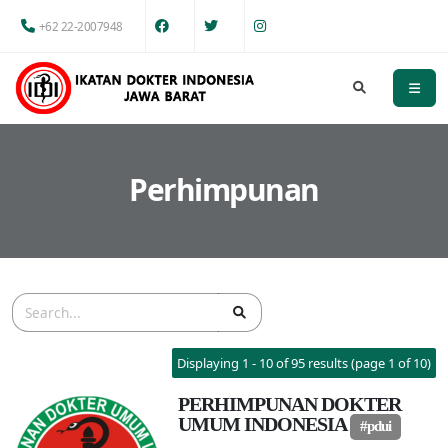
+62 22-2007948
Perhimpunan
Displaying 1 - 10 of 95 results (page 1 of 10)
PERHIMPUNAN DOKTER
UMUM INDONESIA
#pdui