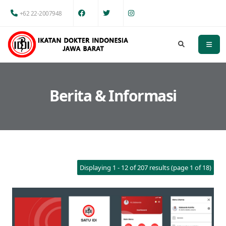
+62 22-2007948
Berita & Informasi
Displaying 1 - 12 of 207 results (page 1 of 18)