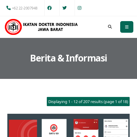
+62 22-2007948
Berita & Informasi
Displaying 1 - 12 of 207 results (page 1 of 18)