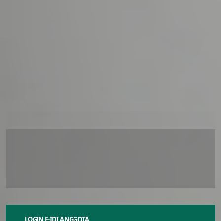
IDI Boyolali Lakukan Aksi Solidaritas
Bantu Peternak Susu dan Santri
2
1
N
o
v
e
m
b
e
r
2
0
2
4
LOGIN E-IDI ANGGOTA