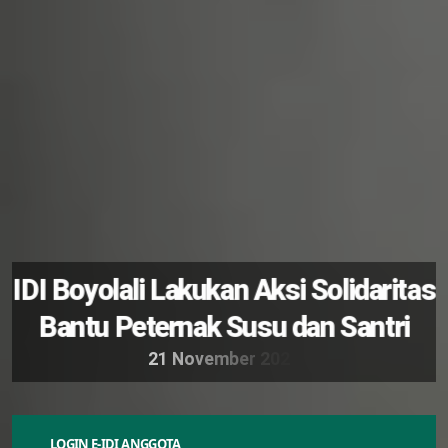
IDI Boyolali Lakukan Aksi Solidaritas
Bantu Peternak Susu dan Santri
2
1
N
o
v
e
m
b
e
r
2
0
2
4
LOGIN E-IDI ANGGOTA